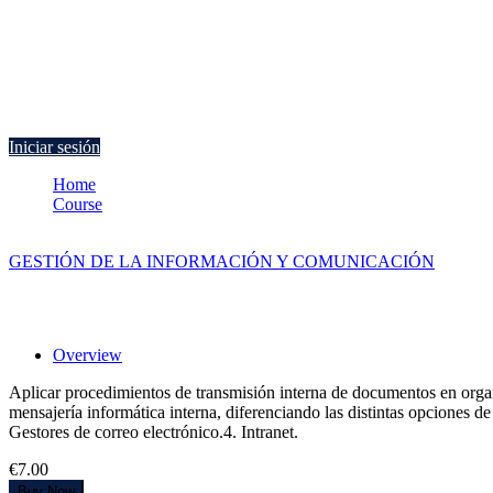
Currently Empty:
€
0.00
Continue shopping
Iniciar sesión
Home
Course
Transmisión interna informatizada de documentos
GESTIÓN DE LA INFORMACIÓN Y COMUNICACIÓN
Transmisión interna informatizada de do
Overview
Aplicar procedimientos de transmisión interna de documentos en organiz
mensajería informática interna, diferenciando las distintas opciones d
Gestores de correo electrónico.4. Intranet.
€7.00
Buy Now