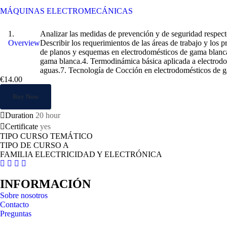
Tecnología aplicable a los electrodomésticos de gama blanca
MÁQUINAS ELECTROMECÁNICAS
Tecnología aplicable a los electrodoméstic
Analizar las medidas de prevención y de seguridad respecto
Overview
Describir los requerimientos de las áreas de trabajo y los 
de planos y esquemas en electrodomésticos de gama blanca.2
gama blanca.4. Termodinámica básica aplicada a electrodo
aguas.7. Tecnología de Cocción en electrodomésticos de 
€14.00
Buy Now
Duration
20 hour
Certificate
yes
TIPO CURSO TEMÁTICO
TIPO DE CURSO A
FAMILIA ELECTRICIDAD Y ELECTRÓNICA
INFORMACIÓN
Sobre nosotros
Contacto
Preguntas