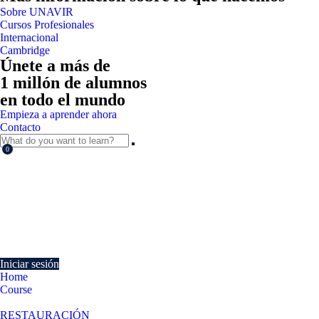
Sobre UNAVIR
Cursos Profesionales
Internacional
Cambridge
Únete a más de
1 millón de alumnos
en todo el mundo
Empieza a aprender ahora
Contacto
0
Currently Empty:
€
0.00
Continue shopping
Iniciar sesión
Home
Course
Supervisión y desarrollo en el acabado de platos a la vista del cliente
RESTAURACIÓN