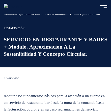
Home
Course
SERVICIO EN RESTAURANTE Y BARES +
Módulo. Aproximación a la sostenibilidad y concepto circular.
RESTAURACIÓN
SERVICIO EN RESTAURANTE Y BARES
+ Módulo. Aproximación A La
Sostenibilidad Y Concepto Circular.
Overview
Adquirir los fundamentos básicos para la atención a un cliente en
un servicio de restaurante-bar desde la toma de la comanda hasta
la facturación, cobro, y en su caso reclamaciones del servicio