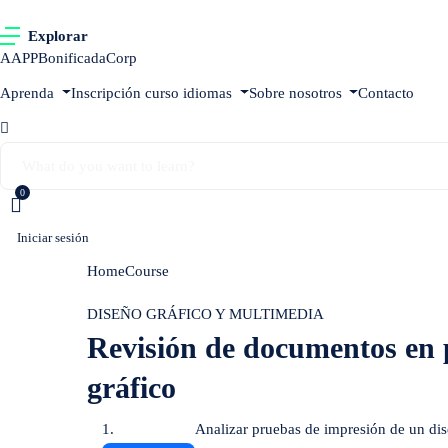
Explorar
AAPP
Bonificada
Corp
Aprenda
Inscripción curso idiomas
Sobre nosotros
Contacto
0
Iniciar sesión
Home
Course
Revisión de documentos en productos impres
DISEÑO GRÁFICO Y MULTIMEDIA
Revisión de documentos en 
gráfico
Analizar pruebas de impresión de un dis