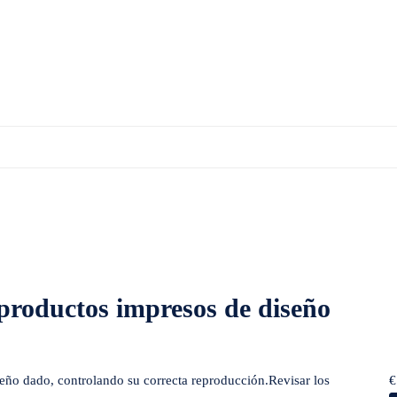
os de diseño gráfico
productos impresos de diseño
eño dado, controlando su correcta reproducción.Revisar los
€