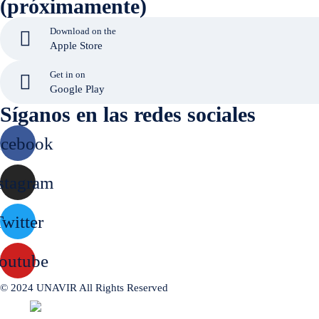
(próximamente)
Download on the
Apple Store
Get in on
Google Play
Síganos en las redes sociales
acebook
stagram
witter
outube
© 2024 UNAVIR All Rights Reserved
Built by