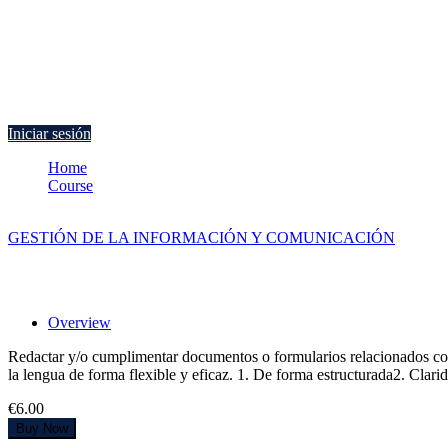
Currently Empty:
€
0.00
Continue shopping
Iniciar sesión
Home
Course
Redacción de escritos en inglés
GESTIÓN DE LA INFORMACIÓN Y COMUNICACIÓN
Redacción de escritos en inglés
Overview
Redactar y/o cumplimentar documentos o formularios relacionados con las
la lengua de forma flexible y eficaz. 1. De forma estructurada2. Clari
€6.00
Buy Now