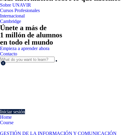
Sobre UNAVIR
Cursos Profesionales
Internacional
Cambridge
Únete a más de
1 millón de alumnos
en todo el mundo
Empieza a aprender ahora
Contacto
0
Currently Empty:
€
0.00
Continue shopping
Iniciar sesión
Home
Course
Recopilación de la información con procesadores de texto
GESTIÓN DE LA INFORMACIÓN Y COMUNICACIÓN