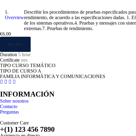
Puesta en marcha y verificación de equipos
Describir los procedimientos de pruebas especificados para
Overview
rendimiento, de acuerdo a las especificaciones dadas. 1. E
de los sistemas operativos.4. Pruebas y mensajes con siste
extremas.7. Pruebas de rendimiento.
€6.00
Buy Now
Duration
5 hour
Certificate
yes
TIPO CURSO TEMÁTICO
TIPO DE CURSO A
FAMILIA INFORMÁTICA Y COMUNICACIONES
INFORMACIÓN
Sobre nosotros
Contacto
Preguntas
Customer Care
+(1) 123 456 7890
Asistencia en directo