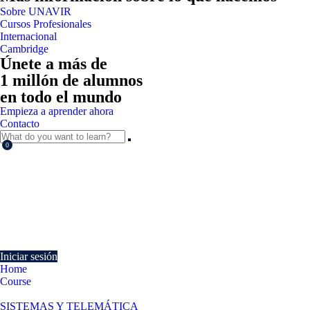
Sobre UNAVIR
Cursos Profesionales
Internacional
Cambridge
Únete a más de
1 millón de alumnos
en todo el mundo
Empieza a aprender ahora
Contacto
0
Currently Empty:
€
0.00
Continue shopping
Iniciar sesión
Home
Course
Puesta en marcha y verificación de equipos informáticos
SISTEMAS Y TELEMÁTICA