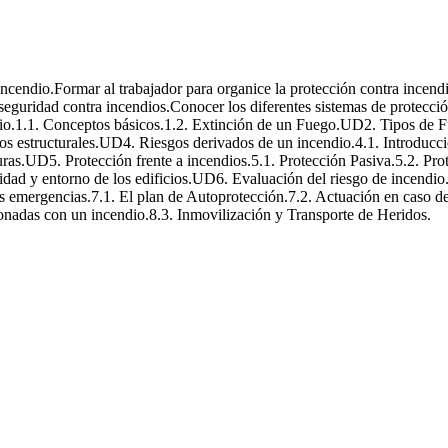
incendio.Formar al trabajador para organice la protección contra incend
guridad contra incendios.Conocer los diferentes sistemas de protección
io.1.1. Conceptos básicos.1.2. Extinción de un Fuego.UD2. Tipos de 
tos estructurales.UD4. Riesgos derivados de un incendio.4.1. Introducci
ras.UD5. Protección frente a incendios.5.1. Protección Pasiva.5.2. Pro
lidad y entorno de los edificios.UD6. Evaluación del riesgo de incendio
s emergencias.7.1. El plan de Autoprotección.7.2. Actuación en caso d
ionadas con un incendio.8.3. Inmovilización y Transporte de Heridos.