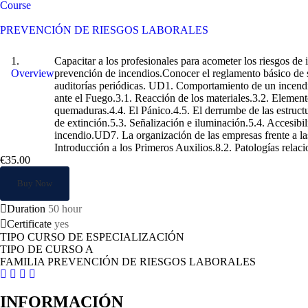
Course
Prevencion de Incendios
PREVENCIÓN DE RIESGOS LABORALES
Prevencion de Incendios
Capacitar a los profesionales para acometer los riesgos de 
Overview
prevención de incendios.Conocer el reglamento básico de se
auditorías periódicas. UD1. Comportamiento de un incend
ante el Fuego.3.1. Reacción de los materiales.3.2. Elemen
quemaduras.4.4. El Pánico.4.5. El derrumbe de las estructu
de extinción.5.3. Señalización e iluminación.5.4. Accesibi
incendio.UD7. La organización de las empresas frente a la
Introducción a los Primeros Auxilios.8.2. Patologías relac
€35.00
Buy Now
Duration
50 hour
Certificate
yes
TIPO CURSO DE ESPECIALIZACIÓN
TIPO DE CURSO A
FAMILIA PREVENCIÓN DE RIESGOS LABORALES
INFORMACIÓN