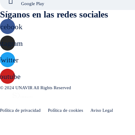
Google Play
Síganos en las redes sociales
acebook
stagram
witter
outube
© 2024 UNAVIR All Rights Reserved
Built by
Política de privacidad
Política de cookies
Aviso Legal
English