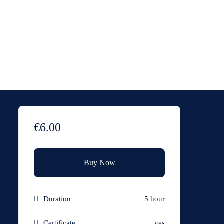
€6.00
Buy Now
Duration
5 hour
Certificate
yes