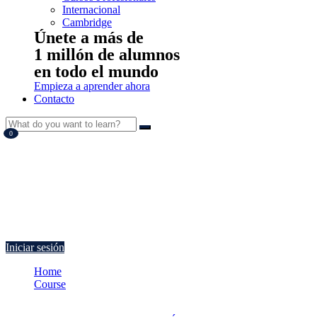
Internacional
Cambridge
Únete a más de
1 millón de alumnos
en todo el mundo
Empieza a aprender ahora
Contacto
0
Currently Empty:
€
0.00
Continue shopping
Iniciar sesión
Home
Course
Política de comunicación en un plan de marketing empresarial