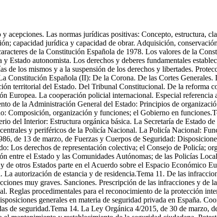
s de la Unión Europea y de otros Estados parte en el Acuerdo sobre el Espacio Económico Europeo. Derechos y libertades de los extranjeros en España y su integración social. La entrada y salida del territorio español. La autorización de estancia y de residencia.Tema 11. De las infracciones en materia de extranjería y su régimen sancionador. Tipos de infracciones: infracciones leves, infracciones graves e infracciones muy graves. Sanciones. Prescripción de las infracciones y de las sanciones. Efectos de la expulsión y devolución. Efectos de la denegación de entrada.Tema 12. La protección internacional. Reglas procedimentales para el reconocimiento de la protección internacional. De los menores y otras personas vulnerables. Centros de acogida a refugiados. Apátridas y desplazados.Tema 13. Disposiciones generales en materia de seguridad privada en España. Coordinación. Empresas de seguridad privada y despachos de detectives privados. Personal de seguridad privada. Servicios y medidas de seguridad.Tema 14. La Ley Orgánica 4/2015, de 30 de marzo, de protección de la seguridad ciudadana. Disposiciones generales. Documentación e identificación personal. Actuaciones para el mantenimiento y restablecimiento de la seguridad ciudadana. Potestades especiales de policía administrativa de seguridad. Régimen sancionador.Tema 15. Medidas para la protección de infraestructuras críticas. El Catálogo nacional de infraestructuras críticas. El sistema de protección de infraestructuras críticas. Ciberseguridad.Tema 16. Derecho Penal Parte General: Concepto. Principios informadores del Derecho Penal. La infracción penal. Concepto material de delito. Grados de ejecución del delito. Personas físicas y jurídicas criminalmente responsables. Las consecuencias jurídicas de la infracción penal. Vigencia temporal y espacial de la Ley Penal. La edad penal y sus efectos. Circunstancias modificativas de la responsabilidad criminal.Tema 17. Derecho Penal Especial: Del homicidio y sus formas. Del aborto. De las lesiones. Delitos contra la libertad. De las torturas y otros delitos contra la integridad moral. Delitos contra la libertad e indemnidad sexuales.Tema 18. Delitos contra el patrimonio y contra el orden socioeconómico. El hurto. El robo. La extorsión. Robo y hurto de uso de vehículos a motor. Usurpación. De las defraudaciones: estafas; apropiación indebida; defraudaciones de fluido eléctrico y análogas.Tema 19. Delitos contra el orden público: sedición. Atentados contra la autoridad, sus agentes y los funcionarios públicos, resistencia y desobediencia. Desórdenes públicos. Disposición común. Tenencia, tráfico y depósito de armas, municiones o explosivos.Tema 20. Delitos informáticos. Especial consideración al derecho a la intimidad. La prueba digital en el proceso penal.Tema 21. Noción de Derecho Procesal Penal. Concepto de jurisdicción y de competencia. Los órganos de la jurisdicción penal. Concepto de denuncia y la obligación de denunciar. La detención: Concepto y duración. La obligación de detener. Los derechos del detenido. El procedimiento de habeas corpus. El Ministerio Fiscal: Funciones. La Policía Judicial.Tema 22. La Ley 4/2015, de 27 de abril, del Estatuto de la víctima del delito. Ámbito. Concepto general de víctima. Derechos básicos. Protección de las víctimas. Medidas de protección a la víctima.Tema 23. Medidas de protección integral contra la violencia de género. Principios rectores. Sensibilización, prevención y detección. Derechos de las mujeres víctimas de violencia de género. Marco normativo y actuaciones encaminadas a favorecer la igualdad entre hombres y mujeres