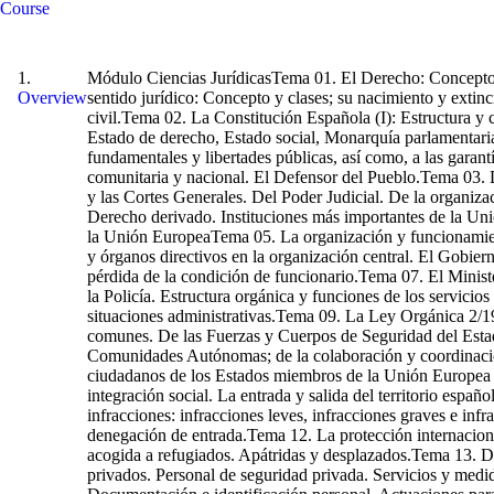
Course
Policia Nacional
Policia Nacional
Módulo Ciencias JurídicasTema 01. El Derecho: Concepto y acepciones. Las normas jurídicas positivas: Concepto, estructura, clases y caracteres. El principio de jerarquía normativa. La persona en sentido jurídico: Concepto y clases; su nacimiento y extinción; capacidad jurídica y capacidad de obrar. Adquisición, conservación y pérdida de la nacionalidad española. El domicilio. La vecindad civil.Tema 02. La Constitución Española (I): Estructura y caracteres de la Constitución Española de 1978. Los valores de la Constitución. Los principios del régimen constitucional: Estado democrático, Estado de derecho, Estado social, Monarquía parlamentaria y Estado autonomista. Los derechos y deberes fundamentales establecidos en la Constitución: Especial referencia a los derechos fundamentales y libertades públicas, así como, a las garantías de los mismos y a la suspensión de los derechos y libertades. Protección de Datos Personales y garantía de los derechos digitales: normativa comunitaria y nacional. El Defensor del Pueblo.Tema 03. La Constitución Española (II): De la Corona. De las Cortes Generales. Del Gobierno y la Administración. De las relaciones entre el Gobierno y las Cortes Generales. Del Poder Judicial. De la organización territorial del Estado. Del Tribunal Constitucional. De la reforma constitucional.Tema 04. La Unión Europea: Referencia histórica. El Derecho derivado. Instituciones más importantes de la Unión Europea. La cooperación policial internacional. Especial referencia al Tribunal Europeo de Derechos Humanos y el Tribunal de Justicia de la Unión EuropeaTema 05. La organización y funcionamiento de la Administración General del Estado: Principios de organización, funcionamiento y relaciones con los ciudadanos; órganos superiores y órganos directivos en la organización central. El Gobierno: Composición, organización y funciones; el Gobierno en funciones.Tema 06. Los funcionarios públicos: Concepto y clases. Adquisición y pérdida de la condición de funcionario.Tema 07. El Ministerio del Interior: Estructura orgánica básica. La Secretaría de Estado de Seguridad: Estructura y funciones.Tema 08. La Dirección General de la Policía. Estructura orgánica y funciones de los servicios centrales y periféricos de la Policía Nacional. La Policía Nacional: Funciones, escalas y categorías; sistemas de acceso; régimen disciplinario y situaciones administrativas.Tema 09. La Ley Orgánica 2/1986, de 13 de marzo, de Fuerzas y Cuerpos de Seguridad: Disposiciones generales; principios básicos de actuación; disposiciones estatutarias comunes. De las Fuerzas y Cuerpos de Seguridad del Estado: Los derechos de representación colectiva; el Consejo de Policía; organización de las unidades de Policía Judicial; de las Policías de las Comunidades Autónomas; de la colaboración y coordinación entre el Estado y las Comunidades Autónomas; de las Policías Locales.Tema 10. Entrada, libre circulación y residencia en España de ciudadanos de los Estados miembro
Overview