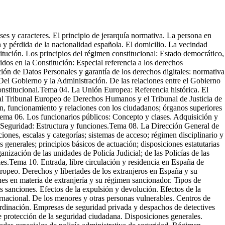
.Tema 24. Introducción a la Prevención de Riesgos Laborales. Concepto general de trabajo. Concepto de salud y condiciones de trabajo. El trabajo y la salud. Concepto general de riesgos Laborales. Principios generales de la actividad preventiva. Conceptos de prevención y protección. Consecuencia de los riesgos. Daños a la salud.Tema 25. Marco normativo básico en prevención de riesgos laborales. La Ley 31/1995, de Prevención de Riesgos Laborales. RD 39/1997, Reglamento de los servicios de prevención. El RD 2/2006, sobre Prevención de Riesgos Laborales en los funcionarios del Cuerpo Nacional de Policía. El RD 67/2010 sobre adaptación de la Prevención de Riesgos Laborales en la Administración General del Estado. Derechos y deberes básicos en materia de Prevención de Riesgos laborales.Tema 26. La protección de datos de carácter personal: La Ley Orgánica 3/2018, de 5 de diciembre, de Protección de Datos Personales y garantía de los derechos digitales. Ley Orgánica 7/2021, de 26 de mayo, de protección de datos personales tratados para fines de prevención, detección, investigación y enjuiciamiento de infracciones penales y de ejecución de sanciones penales.Módulo Ciencias SocialesTema 27. Derechos Humanos. Declaración Universal de Derechos Humanos. Convenio Europeo para la Protección de los Derechos Humanos y Libertades Fundamentales. Convenio contra la Tortura. Protocolo facultativo de la Convención contra la tortura. Mecanismo Nacional de Prevención de la Tortura del Defensor del Pueblo.Tema 28. Globalización y antiglobalización. Conceptos y características. Consecuencia de la globalización. Reacciones a la globalización. El Movimiento Antiglobalización: Organizaciones, objetivos e historia. El Foro Social Mundial.Tema 29. Actitudes y valores sociales. Formación de las actitudes: Concepto, componentes y funciones. Estereotipos, prejuicios y discriminación. Actitudes de la personalidad autoritaria: Xenofobia y dogmatismo. Los grupos sociales.Tema 30. Principios éticos de la sociedad actual. Transmisión de valores en la sociedad actual: Proceso de socialización. Libertad responsabilidad. Igualdad – solidaridad. Tolerancia. Contravalores, reacciones sociales a los valores mayoritarios: Racismo, fanatismo, fundamentalismo, sectarismo, hooliganismo. Especial consideración de los delitos de odio.Tema 31. Inmigración. Movimientos migratorios: Concepto y causas de las migraciones. Tipos y efectos. Las grandes migraciones a través de la historia. Las migraciones en la actualidad. Integración social: Factor esencial de la cohesión social.Tema 32. Concepto de geografía humana. La ciudad, corrientes de estudio de la misma. Población, estructura y grupos sociales. La demografía: Densidad demográfica, tasas de natalidad y mortalidad, crecimiento vegetativo. La sociedad de masas. Contaminación y protección del medio ambiente.Tema 33. La seguridad. Concepto. Seguridad individual y seguridad colectiva. Seguridad pública y seguridad privada. La inseguridad. Teorías explicativas de la delincuencia: Concepto, modelos explicativos y clases de delincuencia.Tema 34. Drogodependencias. Conceptos de droga, consumidor, métodos de administración, adicción, dependencia, tolerancia, politoxicomanías. Clasificación de las drogas. Últimas tendencias en el consumo de drogas en nuestra sociedad.Tema 35. El desarrollo sostenible. Concepto. Coordinación y cooperación internaciona