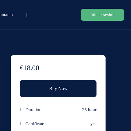
ontacto
Iniciar sesión
€18.00
Buy Now
Duration
25 hour
Certificate
yes