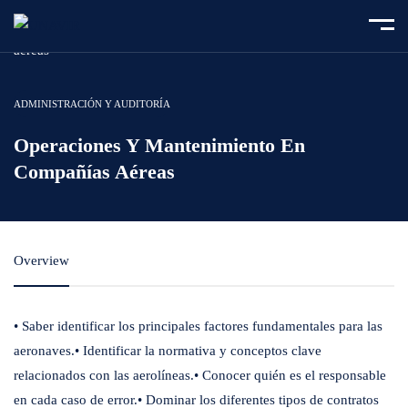
Home
Course
Operaciones y mantenimiento en compañías
aéreas
ADMINISTRACIÓN Y AUDITORÍA
Operaciones Y Mantenimiento En
Compañías Aéreas
Overview
• Saber identificar los principales factores fundamentales para las
aeronaves.• Identificar la normativa y conceptos clave
relacionados con las aerolíneas.• Conocer quién es el responsable
en cada caso de error.• Dominar los diferentes tipos de contratos