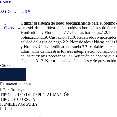
Course
Operaciones culturales, riego y fertilización
AGRICULTURA
Operaciones culturales, riego y fertilizació
Utilizar el sistema de riego adecuadamente para el óptimo de
Overview
necesidades nutritivas de los cultivos hortícolas y de flor 
Horticultura y Floricultura.1.1. Plantas hortícolas.1.2. P
polinización.1.9. Castración.1.10. Recalzados o aporcados
calidad del agua de riego.2.2. Necesidades hídricas de las 
y Florales.3.1. La fertilidad del suelo.3.2. Variables que de
foliar: toma de muestras foliares interpretación corrección
de los nutrientes necesarios.3.9. Selección de abonos que 
abonado.3.12. Normas medioambientales y de prevención de
€56.00
Buy Now
Duration
80 hour
Certificate
yes
TIPO CURSO DE ESPECIALIZACIÓN
TIPO DE CURSO A
FAMILIA AGRARIA