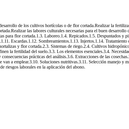
n
sarrollo de los cultivos hortícolas o de flor cortada.Realizar la fertiliz
cortada.Realizar las labores culturales necesarias para el buen desarroll
lantas para flor cortada.1.3. Laboreo.1.4. Repicados.1.5. Despuntados y 
.1.11. Escardas.1.12. Sombreamientos.1.13. Injertos.1.14. Tratamiento 
hortalizas y flor cortada.2.3. Sistemas de riego.2.4. Cultivos hidropónic
finen la fertilidad del suelo.3.3. Los elementos esenciales.3.4. Necesidad
 y consecuencias prácticas del análisis.3.6. Extracciones de las cosecha
se van a emplear.3.10. Soluciones nutritivas.3.11. Selección manejo y m
 riesgos laborales en la aplicación del abono.