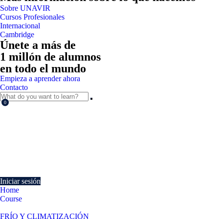
Sobre UNAVIR
Cursos Profesionales
Internacional
Cambridge
Únete a más de
1 millón de alumnos
en todo el mundo
Empieza a aprender ahora
Contacto
0
Currently Empty:
€
0.00
Continue shopping
Iniciar sesión
Home
Course
Normas de representación gráfica aplicada a instalaciones térmicas
FRÍO Y CLIMATIZACIÓN