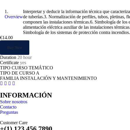
Normas de representación gráfica aplicada 
Interpretar y deducir la información técnica que caracteriz
Overview
de tuberías.3. Normalización de perfiles, tubos, pletinas, 
componen las instalaciones térmicas.6. Simbología de los 
alimentación eléctrica auxiliar de las instalaciones térmic
Simbología de los sistemas de protección contra incendios.
€14.00
Buy Now
Duration
20 hour
Certificate
yes
TIPO CURSO TEMÁTICO
TIPO DE CURSO A
FAMILIA INSTALACIÓN Y MANTENIMIENTO
INFORMACIÓN
Sobre nosotros
Contacto
Preguntas
Customer Care
+(1) 123 456 7890