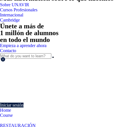
Sobre UNAVIR
Cursos Profesionales
Internacional
Cambridge
Únete a más de
1 millón de alumnos
en todo el mundo
Empieza a aprender ahora
Contacto
0
Currently Empty:
€
0.00
Continue shopping
Iniciar sesión
Home
Course
Normas de control en la correcta conservación de los géneros en cocin
RESTAURACIÓN