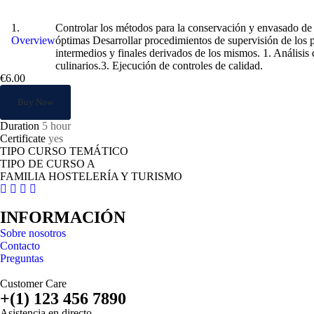
Normas de control en la correcta conservac
Controlar los métodos para la conservación y envasado de 
Overview
óptimas Desarrollar procedimientos de supervisión de los 
intermedios y finales derivados de los mismos. 1. Análisis
culinarios.3. Ejecución de controles de calidad.
€6.00
Buy Now
Duration
5 hour
Certificate
yes
TIPO CURSO TEMÁTICO
TIPO DE CURSO A
FAMILIA HOSTELERÍA Y TURISMO
INFORMACIÓN
Sobre nosotros
Contacto
Preguntas
Customer Care
+(1) 123 456 7890
Asistencia en directo