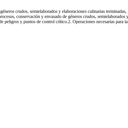
ión de los géneros en cocina
géneros crudos, semielaborados y elaboraciones culinarias terminadas,
procesos, conservación y envasado de géneros crudos, semielaborados y 
 de peligros y puntos de control crítico.2. Operaciones necesarias para