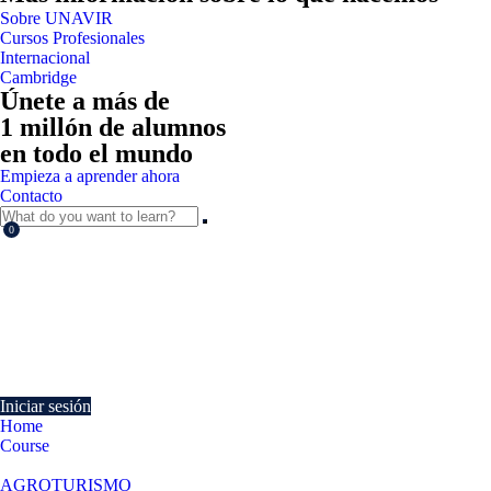
Sobre UNAVIR
Cursos Profesionales
Internacional
Cambridge
Únete a más de
1 millón de alumnos
en todo el mundo
Empieza a aprender ahora
Contacto
0
Currently Empty:
€
0.00
Continue shopping
Iniciar sesión
Home
Course
La venta en restauración en alojamientos ubicados en entornos rurales y
AGROTURISMO