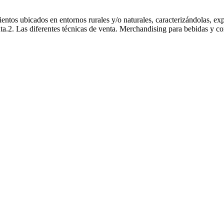
icados en entornos rurales y/o naturales
amientos ubicados en entornos rurales y/o naturales, caracterizándolas, e
nta.2. Las diferentes técnicas de venta. Merchandising para bebidas y co