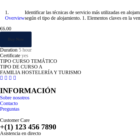
La venta en restauración en alojamientos ub
Identificar las técnicas de servicio más utilizadas en aloj
Overview
según el tipo de alojamiento. 1. Elementos claves en la ve
€6.00
Buy Now
Duration
5 hour
Certificate
yes
TIPO CURSO TEMÁTICO
TIPO DE CURSO A
FAMILIA HOSTELERÍA Y TURISMO
INFORMACIÓN
Sobre nosotros
Contacto
Preguntas
Customer Care
+(1) 123 456 7890
Asistencia en directo