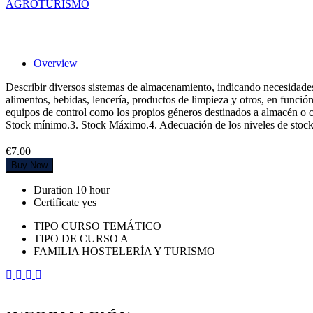
AGROTURISMO
Gestión del almacén en un alojamiento rur
Overview
Describir diversos sistemas de almacenamiento, indicando necesidade
alimentos, bebidas, lencería, productos de limpieza y otros, en funci
equipos de control como los propios géneros destinados a almacén o c
Stock mínimo.3. Stock Máximo.4. Adecuación de los niveles de stock a
€7.00
Buy Now
Duration
10 hour
Certificate
yes
TIPO CURSO TEMÁTICO
TIPO DE CURSO A
FAMILIA HOSTELERÍA Y TURISMO