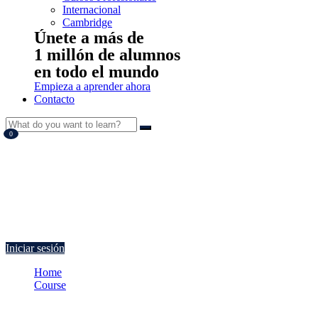
Internacional
Cambridge
Únete a más de
1 millón de alumnos
en todo el mundo
Empieza a aprender ahora
Contacto
0
Currently Empty:
€
0.00
Continue shopping
Iniciar sesión
Home
Course
Gestión del almacén en un alojamiento rural