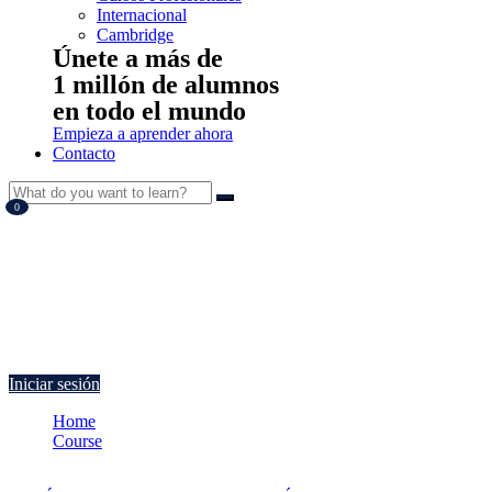
Internacional
Cambridge
Únete a más de
1 millón de alumnos
en todo el mundo
Empieza a aprender ahora
Contacto
0
Currently Empty:
€
0.00
Continue shopping
Iniciar sesión
Home
Course
Gestión, Control y Calidad en el Servicio de Transporte de Viaj