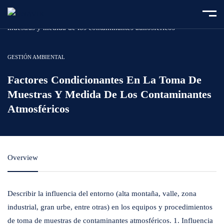
Home
Course
Factores condicionantes en la toma de
muestras y medida de los contaminantes atmosféricos
GESTIÓN AMBIENTAL
Factores Condicionantes En La Toma De
Muestras Y Medida De Los Contaminantes
Atmosféricos
Overview
Describir la influencia del entorno (alta montaña, valle, zona
industrial, gran urbe, entre otras) en los equipos y procedimientos
de toma de muestras de contaminantes atmosféricos. 1. Influencia