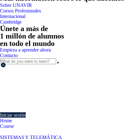
Sobre UNAVIR
Cursos Profesionales
Internacional
Cambridge
Únete a más de
1 millón de alumnos
en todo el mundo
Empieza a aprender ahora
Contacto
0
Currently Empty:
€
0.00
Continue shopping
Iniciar sesión
Home
Course
Evaluación del Rendimiento en sistemas ERP-CRM
SISTEMAS Y TELEMÁTICA