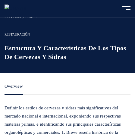
Home
Course
Estructura y características de los tipos de
cervezas y sidras
RESTAURACIÓN
Estructura Y Características De Los Tipos
De Cervezas Y Sidras
Overview
Definir los estilos de cervezas y sidras más significativos del
mercado nacional e internacional, exponiendo sus respectivas
materias primas, e identificando sus principales características
organolépticas y comerciales. 1. Breve reseña histórica de la