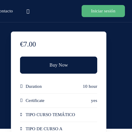
ontacto
Iniciar sesión
€7.00
Buy Now
Duration
10 hour
Certificate
yes
TIPO CURSO TEMÁTICO
TIPO DE CURSO A