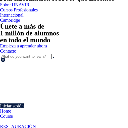
Sobre UNAVIR
Cursos Profesionales
Internacional
Cambridge
Únete a más de
1 millón de alumnos
en todo el mundo
Empieza a aprender ahora
Contacto
0
Currently Empty:
€
0.00
Continue shopping
Iniciar sesión
Home
Course
Elaboraciones culinarias básicas
RESTAURACIÓN