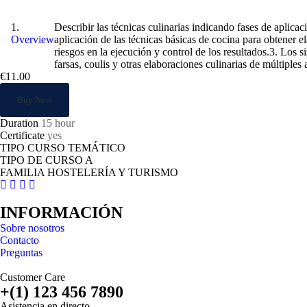
Elaboraciones culinarias básicas
Describir las técnicas culinarias indicando fases de aplica
Overview
aplicación de las técnicas básicas de cocina para obtener el
riesgos en la ejecución y control de los resultados.3. Los
farsas, coulis y otras elaboraciones culinarias de múltiples 
€11.00
Buy Now
Duration
15 hour
Certificate
yes
TIPO CURSO TEMÁTICO
TIPO DE CURSO A
FAMILIA HOSTELERÍA Y TURISMO
INFORMACIÓN
Sobre nosotros
Contacto
Preguntas
Customer Care
+(1) 123 456 7890
Asistencia en directo