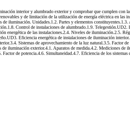
de iluminación interior y alumbrado exterior
luminación interior y alumbrado exterior y comprobar que cumplen con la
renovables y de limitación de la utilización de energía eléctrica en las
os de iluminación. Unidades.1.2. Partes y elementos constituyentes.1.3.
ón.1.8. Control de instalaciones de alumbrado.1.9. Telegestión.UD2. I
ción energética de las instalaciones.2.4. Niveles de iluminación.2.5. R
eño.UD3. Eficiencia energética de instalaciones de iluminación interior
nterior.3.4. Sistemas de aprovechamiento de la luz natural.3.5. Factor de
 de iluminación exterior.4.1. Aparatos de medida.4.2. Mediciones de ilu
.5. Factor de potencia.4.6. Simultaneidad.4.7. Eficiencia de los sistema