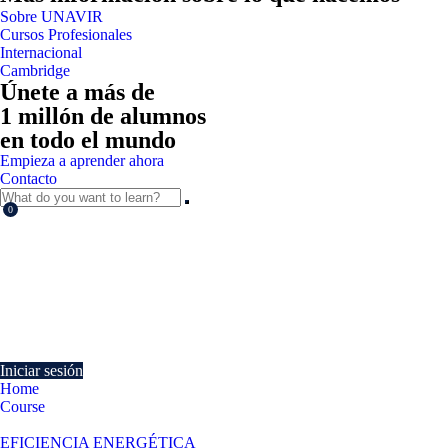
Sobre UNAVIR
Cursos Profesionales
Internacional
Cambridge
Únete a más de
1 millón de alumnos
en todo el mundo
Empieza a aprender ahora
Contacto
0
Currently Empty:
€
0.00
Continue shopping
Iniciar sesión
Home
Course
Eficiencia energética en las instalaciones de iluminación interior y alu
EFICIENCIA ENERGÉTICA