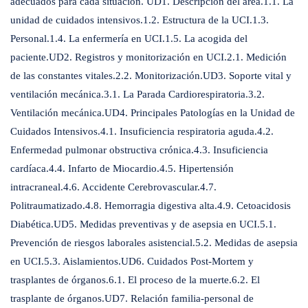
adecuados para cada situación. UD1. Descripción del área.1.1. La
unidad de cuidados intensivos.1.2. Estructura de la UCI.1.3.
Personal.1.4. La enfermería en UCI.1.5. La acogida del
paciente.UD2. Registros y monitorización en UCI.2.1. Medición
de las constantes vitales.2.2. Monitorización.UD3. Soporte vital y
ventilación mecánica.3.1. La Parada Cardiorespiratoria.3.2.
Ventilación mecánica.UD4. Principales Patologías en la Unidad de
Cuidados Intensivos.4.1. Insuficiencia respiratoria aguda.4.2.
Enfermedad pulmonar obstructiva crónica.4.3. Insuficiencia
cardíaca.4.4. Infarto de Miocardio.4.5. Hipertensión
intracraneal.4.6. Accidente Cerebrovascular.4.7.
Politraumatizado.4.8. Hemorragia digestiva alta.4.9. Cetoacidosis
Diabética.UD5. Medidas preventivas y de asepsia en UCI.5.1.
Prevención de riesgos laborales asistencial.5.2. Medidas de asepsia
en UCI.5.3. Aislamientos.UD6. Cuidados Post-Mortem y
trasplantes de órganos.6.1. El proceso de la muerte.6.2. El
trasplante de órganos.UD7. Relación familia-personal de