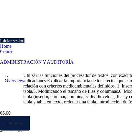
Currently Empty:
€
0.00
Continue shopping
Iniciar sesión
Home
Course
Creación de tablas como medio para mostrar el contenido de la informac
ADMINISTRACIÓN Y AUDITORÍA
Creación de tablas como medio para mostrar
Utilizar las funciones del procesador de textos, con exacti
Overview
aplicaciones Explicar la importancia de los efectos que ca
relación con criterios medioambientales definidos. 1. Inse
tabla.5. Modificando el tamaño de filas y columnas.6. Mod
tabla (insertar, eliminar, combinar y dividir celdas, filas y
tabla y tabla en texto, ordenar una tabla, introducción de f
€6.00
Buy Now