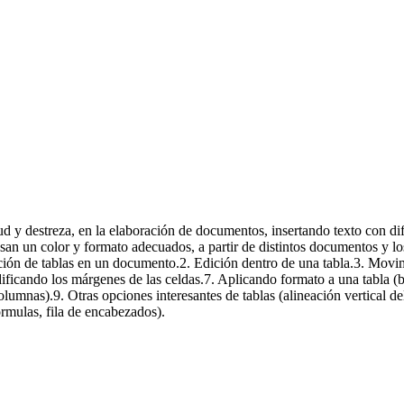
ión, en todo el documento o en parte de él.
 el contenido de la información, en todo el
tud y destreza, en la elaboración de documentos, insertando texto con di
usan un color y formato adecuados, a partir de distintos documentos y l
rción de tablas en un documento.2. Edición dentro de una tabla.3. Movim
ificando los márgenes de las celdas.7. Aplicando formato a una tabla 
 columnas).9. Otras opciones interesantes de tablas (alineación vertical de
órmulas, fila de encabezados).