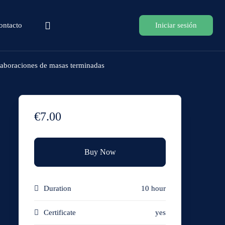
ontacto
Iniciar sesión
laboraciones de masas terminadas
€7.00
Buy Now
Duration
10 hour
Certificate
yes