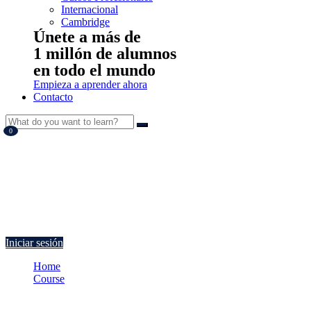
Internacional
Cambridge
Únete a más de
1 millón de alumnos
en todo el mundo
Empieza a aprender ahora
Contacto
0
Currently Empty:
€
0.00
Continue shopping
Iniciar sesión
Home
Course
Contabilización de operaciones bancarias en entidades financie