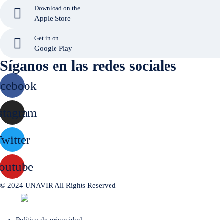
Download on the
Apple Store
Get in on
Google Play
Síganos en las redes sociales
acebook
stagram
witter
outube
© 2024 UNAVIR All Rights Reserved
Built by
Política de privacidad