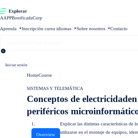
Explorar
AAPP
Bonificada
Corp
Aprenda
Inscripción curso idiomas
Sobre nosotros
Contacto
0
Iniciar sesión
Home
Course
Conceptos de electricidaden el montaje de c
SISTEMAS Y TELEMÁTICA
Conceptos de electricidade
periféricos microinformátic
Explicar las distintas características de
utilizarse en el montaje de equipos, ide
Overview