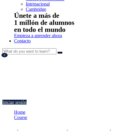
Internacional
Cambridge
Únete a más de
1 millón de alumnos
en todo el mundo
Empieza a aprender ahora
Contacto
0
Currently Empty:
€
0.00
Continue shopping
Iniciar sesión
Home
Course
Comunicación en las relaciones profesionales