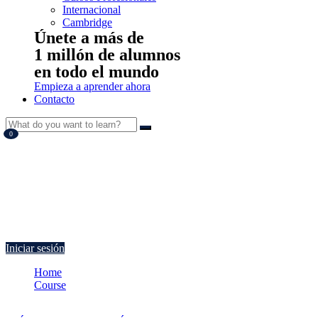
Internacional
Cambridge
Únete a más de
1 millón de alumnos
en todo el mundo
Empieza a aprender ahora
Contacto
0
Currently Empty:
€
0.00
Continue shopping
Iniciar sesión
Home
Course
Características del dibujo técnico en obra civil