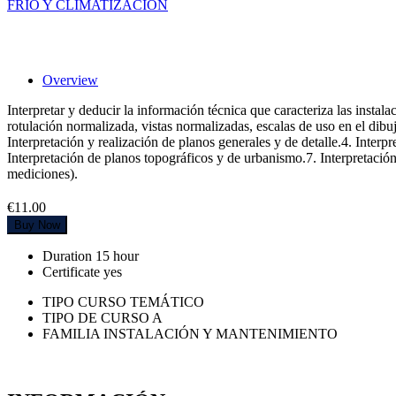
FRÍO Y CLIMATIZACIÓN
Características del dibujo técnico en obra c
Overview
Interpretar y deducir la información técnica que caracteriza las instal
rotulación normalizada, vistas normalizadas, escalas de uso en el dibuj
Interpretación y realización de planos generales y de detalle.4. Inter
Interpretación de planos topográficos y de urbanismo.7. Interpretació
mediciones).
€11.00
Buy Now
Duration
15 hour
Certificate
yes
TIPO CURSO TEMÁTICO
TIPO DE CURSO A
FAMILIA INSTALACIÓN Y MANTENIMIENTO