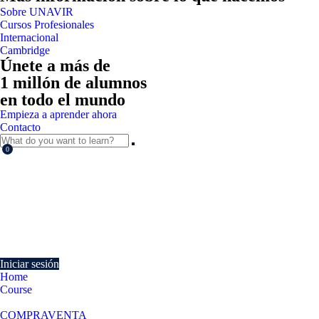
Sobre UNAVIR
Cursos Profesionales
Internacional
Cambridge
Únete a más de
1 millón de alumnos
en todo el mundo
Empieza a aprender ahora
Contacto
0
Currently Empty:
€
0.00
Continue shopping
Iniciar sesión
Home
Course
Calidad en el Servicio y Atención al Cliente
COMPRAVENTA