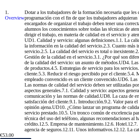
Calidad en el Servicio y Atención al Cliente
Dotar a los trabajadores de la formación necesaria que les
Overview
programación con el fin de que los trabajadores adquieran 
encargados de organizar el trabajo deben tener una correct
alumnos los conocimientos sobre todas las técnicas de aten
dirigir el trabajo, en materia de calidad en el servicio y at
UD1. Calidad y servicio: algunas definiciones.1.1. La cali
la información en la calidad del servicio.2.3. Cuanto más i
servicio.2.5. La calidad del servicio es total o inexistente.
Gestión de la calidad en el servicio.3.1. ¿Por qué son difer
de la calidad del servicio: un asunto de métodos.UD4. Las es
de productos.4.5. Estrategias de servicio para los servicio
cliente.5.3. Reducir el riesgo percibido por el cliente.5.4.
empleado convencido es un cliente convencido.UD6. Las nor
Las normas de calidad del servicio deben ser utilizadas por
aspectos generales.7.1. Calidad y servicio: aspectos general
comunicación y las normas de calidad.UD8. La caza de erro
satisfacción del cliente.9.1. Introducción.9.2. Valor para e
opinión ajena.UD10. ¿Cómo lanzar un programa de calidad?.
servicio prestado.10.5. Un tronco común de excelencia para
técnica del uso del teléfono, algunas recomendaciones al 
crédito.12.5. Empresa de mantenimiento.12.6. Hotel.12.7.
agencia de seguros.12.11. Unos informativos.12.12. La catá
€53.00