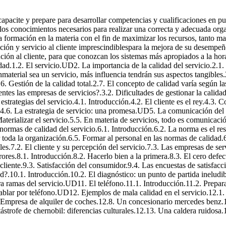
 capacite y prepare para desarrollar competencias y cualificaciones en p
los conocimientos necesarios para realizar una correcta y adecuada organ
a formación en la materia con el fin de maximizar los recursos, tanto 
ción y servicio al cliente imprescindiblespara la mejora de su desempeñ
ención al cliente, para que conozcan los sistemas más apropiados a la hora
dad.1.2. El servicio.UD2. La importancia de la calidad del servicio.2.1
nmaterial sea un servicio, más influencia tendrán sus aspectos tangibles.
2.6. Gestión de la calidad total.2.7. El concepto de calidad varía según l
entes las empresas de servicios?.3.2. Dificultades de gestionar la calidad
trategias del servicio.4.1. Introducción.4.2. El cliente es el rey.4.3. Co
s.4.6. La estrategia de servicio: una promesa.UD5. La comunicación del s
 Materializar el servicio.5.5. En materia de servicios, todo es comunicaci
mas de calidad del servicio.6.1. Introducción.6.2. La norma es el resu
 toda la organización.6.5. Formar al personal en las normas de calidad.6
es.7.2. El cliente y su percepción del servicio.7.3. Las empresas de ser
res.8.1. Introducción.8.2. Hacerlo bien a la primera.8.3. El cero defe
l cliente.9.3. Satisfacción del consumidor.9.4. Las encuestas de satisfac
10.1. Introducción.10.2. El diagnóstico: un punto de partida ineludib
 ramas del servicio.UD11. El teléfono.11.1. Introducción.11.2. Preparac
hablar por teléfono.UD12. Ejemplos de mala calidad en el servicio.12.1
 Empresa de alquiler de coches.12.8. Un concesionario mercedes benz.1
strofe de chernobil: diferencias culturales.12.13. Una caldera ruidosa.