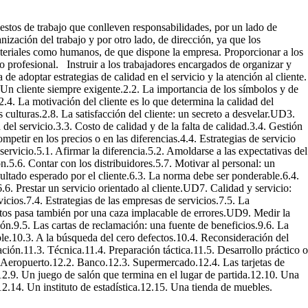
uestos de trabajo que conlleven responsabilidades, por un lado de
ización del trabajo y por otro lado, de dirección, ya que los
materiales como humanos, de que dispone la empresa. Proporcionar a los
o profesional. Instruir a los trabajadores encargados de organizar y
 de adoptar estrategias de calidad en el servicio y la atención al cliente.
. Un cliente siempre exigente.2.2. La importancia de los símbolos y de
2.4. La motivación del cliente es lo que determina la calidad del
as culturas.2.8. La satisfacción del cliente: un secreto a desvelar.UD3.
 del servicio.3.3. Costo de calidad y de la falta de calidad.3.4. Gestión
mpetir en los precios o en las diferencias.4.4. Estrategias de servicio
ervicio.5.1. Afirmar la diferencia.5.2. Amoldarse a las expectativas del
ón.5.6. Contar con los distribuidores.5.7. Motivar al personal: un
ltado esperado por el cliente.6.3. La norma debe ser ponderable.6.4.
.6. Prestar un servicio orientado al cliente.UD7. Calidad y servicio:
vicios.7.4. Estrategias de las empresas de servicios.7.5. La
ctos pasa también por una caza implacable de errores.UD9. Medir la
ción.9.5. Las cartas de reclamación: una fuente de beneficios.9.6. La
le.10.3. A la búsqueda del cero defectos.10.4. Reconsideración del
ión.11.3. Técnica.11.4. Preparación táctica.11.5. Desarrollo práctico o
. Aeropuerto.12.2. Banco.12.3. Supermercado.12.4. Las tarjetas de
2.9. Un juego de salón que termina en el lugar de partida.12.10. Una
12.14. Un instituto de estadística.12.15. Una tienda de muebles.