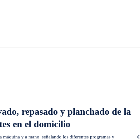
y planchado de la ropa de personas dependientes en el domicilio
avado, repasado y planchado de la
es en el domicilio
a a máquina y a mano, señalando los diferentes programas y
€