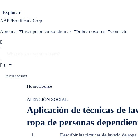
Explorar
AAPP
Bonificada
Corp
Aprenda
Inscripción curso idiomas
Sobre nosotros
Contacto
0
Iniciar sesión
Home
Course
Aplicación de técnicas de lavado, repasado 
ATENCIÓN SOCIAL
Aplicación de técnicas de l
ropa de personas dependient
Describir las técnicas de lavado de rop