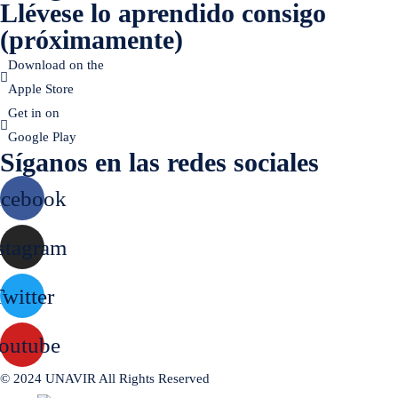
Llévese lo aprendido consigo
(próximamente)
Download on the
Apple Store
Get in on
Google Play
Síganos en las redes sociales
acebook
stagram
witter
outube
© 2024 UNAVIR All Rights Reserved