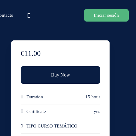
ontacto
Iniciar sesión
€11.00
Buy Now
Duration
15 hour
Certificate
yes
TIPO CURSO TEMÁTICO