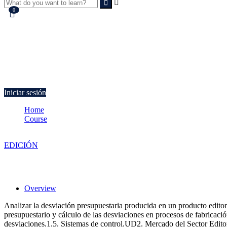
0
Currently Empty:
€
0.00
Continue shopping
Iniciar sesión
Home
Course
Análisis y control de la desviación presupuestaria del producto e
EDICIÓN
Análisis y control de la desviación presupu
Overview
Analizar la desviación presupuestaria producida en un producto editori
presupuestario y cálculo de las desviaciones en procesos de fabricaci
desviaciones.1.5. Sistemas de control.UD2. Mercado del Sector Editori