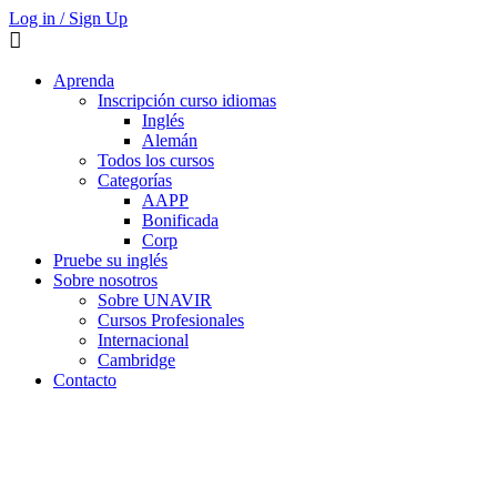
Log in / Sign Up
Aprenda
Inscripción curso idiomas
Inglés
Alemán
Todos los cursos
Categorías
AAPP
Bonificada
Corp
Pruebe su inglés
Sobre nosotros
Sobre UNAVIR
Cursos Profesionales
Internacional
Cambridge
Contacto