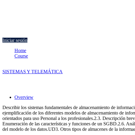
Currently Empty:
€
0.00
Continue shopping
Iniciar sesión
Home
Course
Almacenamiento de la información e introducción a los SGBD
SISTEMAS Y TELEMÁTICA
Almacenamiento de la información e intro
Overview
Describir los sistemas fundamentales de almacenamiento de informaci
ejemplificación de los diferentes modelos de almacenamiento de in
orientados para uso Personal a los profesionales.2.3. Descripción br
Enumeración de las características y funciones de un SGBD.2.6. Anál
del modelo de los datos.UD3. Otros tipos de almacenes de la inform