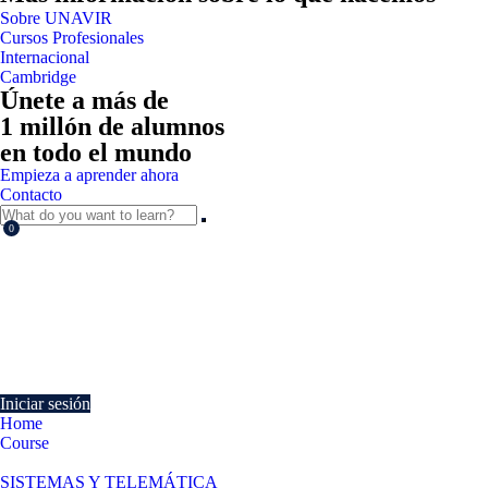
Sobre UNAVIR
Cursos Profesionales
Internacional
Cambridge
Únete a más de
1 millón de alumnos
en todo el mundo
Empieza a aprender ahora
Contacto
0
Currently Empty:
€
0.00
Continue shopping
Iniciar sesión
Home
Course
Administración del sistema operativo en sistemas ERP-CRM
SISTEMAS Y TELEMÁTICA