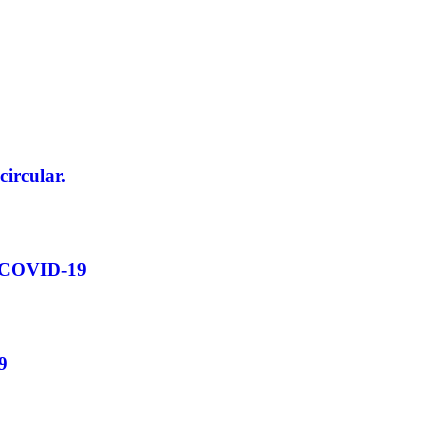
rcular.
COVID-19
9